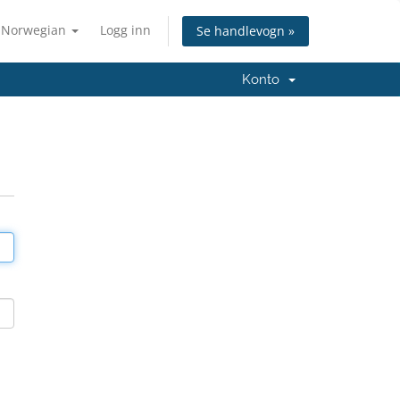
Norwegian
Logg inn
Se handlevogn »
Konto