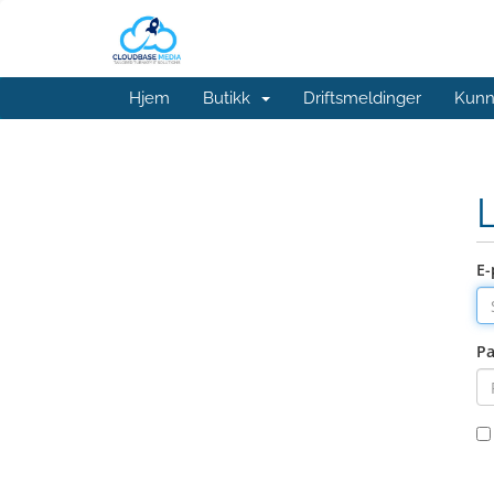
Hjem
Butikk
Driftsmeldinger
Kunn
E-
Pa