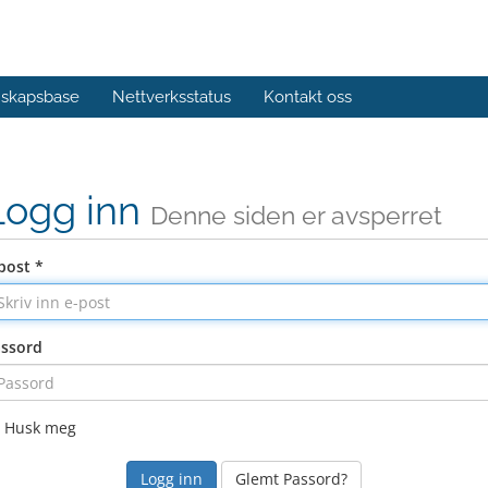
skapsbase
Nettverksstatus
Kontakt oss
Logg inn
Denne siden er avsperret
post *
ssord
Husk meg
Glemt Passord?