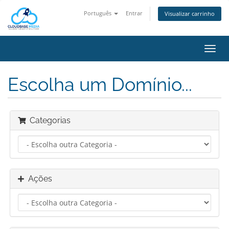
Português
Entrar
Visualizar carrinho
Alter
nave
Escolha um Domínio...
Categorias
Ações