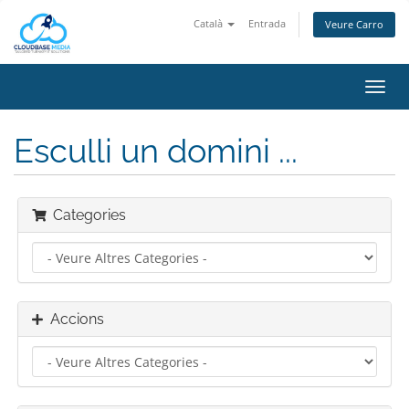
Català
Entrada
Veure Carro
Canv
la
nave
Esculli un domini ...
Categories
Accions