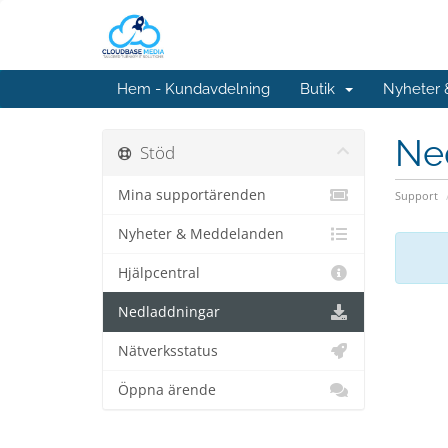
Hem - Kundavdelning
Butik
Nyheter
Ne
Stöd
Mina supportärenden
Support
Nyheter & Meddelanden
Hjälpcentral
Nedladdningar
Nätverksstatus
Öppna ärende