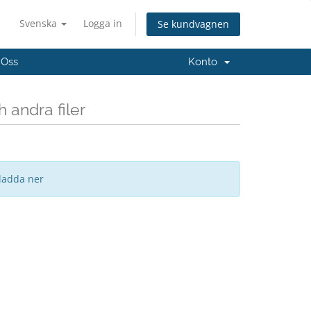
Svenska
Logga in
Se kundvagnen
 Oss
Konto
 andra filer
 ladda ner