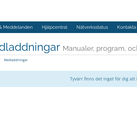
 & Meddelanden
Hjälpcentral
Nätverksstatus
Kontakta
dladdningar
Manualer, program, och
Nedladdningar
Tyvärr finns det inget för dig att