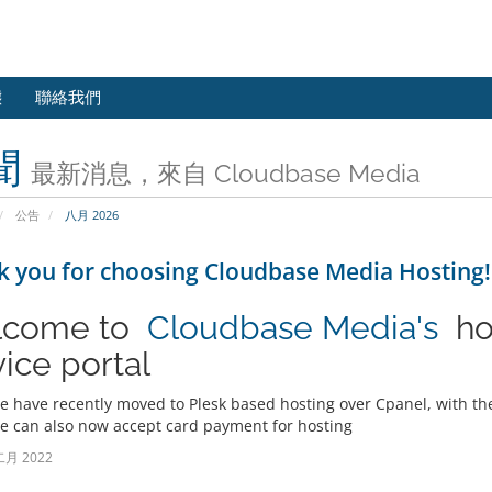
態
聯絡我們
聞
最新消息，來自 Cloudbase Media
公告
八月 2026
 you for choosing Cloudbase Media Hosting!
lcome to
Cloudbase Media's
ho
vice portal
e have recently moved to Plesk based hosting over Cpanel, with th
e can also now accept card payment for hosting
二月 2022