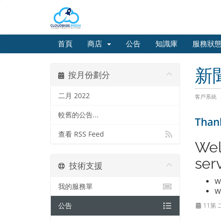
首頁
商店
公告
知識庫
服務狀
新
按月份劃分
二月 2022
客戶系統
較舊的公告...
Thank
查看 RSS Feed
We
ser
技術支援
W
我的服務單
W
公告
11第 