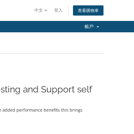
中文
登入
查看購物車
帳戶
sting and Support self
e added performance benefits this brings